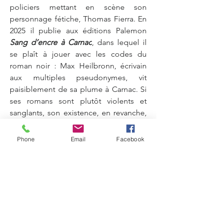
policiers mettant en scène son 
personnage fétiche, Thomas Fierra. En 
2025 il publie aux éditions Palemon 
Sang d’encre à Carnac
, dans lequel il 
se plaît à jouer avec les codes du 
roman noir : Max Heilbronn, écrivain 
aux multiples pseudonymes, vit 
paisiblement de sa plume à Carnac. Si 
ses romans sont plutôt violents et 
sanglants, son existence, en revanche, 
est des plus routinière, du moins 
jusqu'à ce que de vrais méchants 
Phone
Email
Facebook
débarquent chez lui pour le tuer. Pour 
défendre sa vie, il va devoir renouer 
avec un passé qu'il avait 
soigneusement effacé et démontrer 
qu'il manie les armes aussi bien que 
l'imparfait du subjonctif.