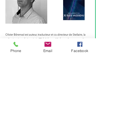
Olivier Bérenval est auteur, traducteur et co-directeur de Stellaire, la
collection des pépites de la SF, éditée par Mnémos. Auparavant, il a ...
Phone
Email
Facebook
Voir plus ...
Loïc HENRY
Révélé en 2011 avec son roman
Loar
(Prix Imaginale des Lycéens, Prix
Rosny Aînécoup de cœur des Imaginales), souvent comparé pour ...