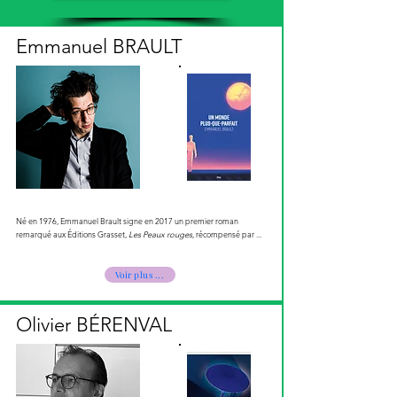
Emmanuel BRAULT
Né en 1976, Emmanuel Brault signe en 2017 un premier roman
remarqué aux Éditions Grasset,
Les Peaux rouges
, récompensé par ...
Voir plus ...
Olivier BÉRENVAL