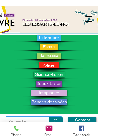
Littérature
Essais
Jeunesse
Policier
Science-fiction
Beaux Livres
Imaginaire
Bandes dessinées
Contact
© 2026 SALON DU LIVRE DES ESSARTS LE ROI (Littérature, Jeunesse,
Policier, Beaux Livres, Imaginaire, Essais, Bandes dessinées)
Phone
Email
Facebook